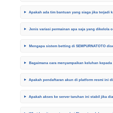
Apakah ada tim bantuan yang siaga jika terjadi 
Jenis variasi permainan apa saja yang dikelola 
Mengapa sistem betting di SEMPURNATOTO dise
Bagaimana cara menyampaikan keluhan kepada
Apakah pendaftaran akun di platform resmi ini 
Apakah akses ke server taruhan ini stabil jika di