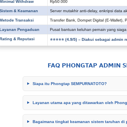
Minimal Withdraw
Rp50.000
Sistem & Keamanan
Server mutakhir anti-delay, enkripsi data 
Metode Transaksi
Transfer Bank, Dompet Digital (E-Wallet)
Layanan Pengaduan
Pusat bantuan keluhan pemain yang siaga
Rating & Reputasi
⭐⭐⭐⭐⭐ (4.9/5) – Diakui sebagai admin 
FAQ PHONGTAP ADMIN S
Siapa itu Phongtap SEMPURNATOTO?
Layanan utama apa yang ditawarkan oleh Phon
Bagaimana tingkat keamanan sistem taruhan di p