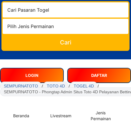
Cari
LOGIN
DAFTAR
SEMPURNATOTO
/
TOTO 4D
/
TOGEL 4D
/
SEMPURNATOTO - Phongtap Admin Situs Toto 4D Pelayanan Betting 
Jenis
Beranda
Livestream
Permainan