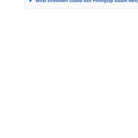
What komitmen utama dari Phongtap dalam men