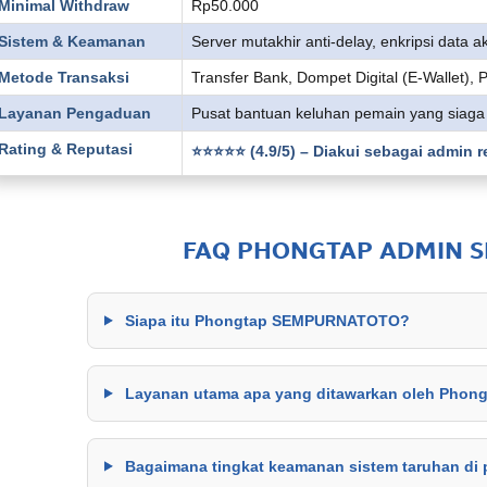
Minimal Withdraw
Rp50.000
Sistem & Keamanan
Server mutakhir anti-delay, enkripsi data 
Metode Transaksi
Transfer Bank, Dompet Digital (E-Wallet)
Layanan Pengaduan
Pusat bantuan keluhan pemain yang siaga
Rating & Reputasi
⭐⭐⭐⭐⭐ (4.9/5) – Diakui sebagai admin 
FAQ PHONGTAP ADMIN S
Siapa itu Phongtap SEMPURNATOTO?
Layanan utama apa yang ditawarkan oleh Phon
Bagaimana tingkat keamanan sistem taruhan di p