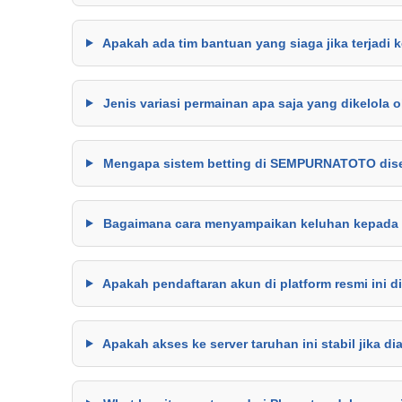
Apakah ada tim bantuan yang siaga jika terjadi 
Jenis variasi permainan apa saja yang dikelola 
Mengapa sistem betting di SEMPURNATOTO dise
Bagaimana cara menyampaikan keluhan kepada
Apakah pendaftaran akun di platform resmi ini 
Apakah akses ke server taruhan ini stabil jika di