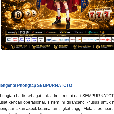
akun 
Anda.
engenal Phongtap SEMPURNATOTO
hongtap hadir sebagai link admin resmi dari SEMPURNATOTO,
usat kendali operasional, sistem ini dirancang khusus untuk
engutamakan aspek keamanan tingkat tinggi. Melalui pembaruan 