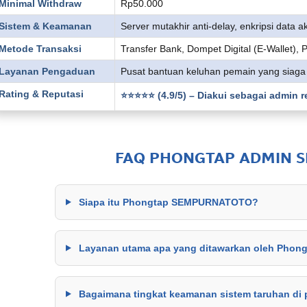
Minimal Withdraw
Rp50.000
Sistem & Keamanan
Server mutakhir anti-delay, enkripsi data 
Metode Transaksi
Transfer Bank, Dompet Digital (E-Wallet)
Layanan Pengaduan
Pusat bantuan keluhan pemain yang siaga
Rating & Reputasi
⭐⭐⭐⭐⭐ (4.9/5) – Diakui sebagai admin 
FAQ PHONGTAP ADMIN S
Siapa itu Phongtap SEMPURNATOTO?
Layanan utama apa yang ditawarkan oleh Phon
Bagaimana tingkat keamanan sistem taruhan di p