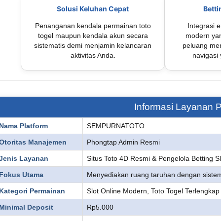
Solusi Keluhan Cepat
Betti
Penanganan kendala permainan toto
Integrasi 
togel maupun kendala akun secara
modern yan
sistematis demi menjamin kelancaran
peluang me
aktivitas Anda.
navigasi 
Informasi Layana
Nama Platform
SEMPURNATOTO
Otoritas Manajemen
Phongtap Admin Resmi
Jenis Layanan
Situs Toto 4D Resmi & Pengelola Betting Sl
Fokus Utama
Menyediakan ruang taruhan dengan sistem
Kategori Permainan
Slot Online Modern, Toto Togel Terlengka
Minimal Deposit
Rp5.000