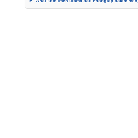
What komitmen utama dari Phongtap dalam men