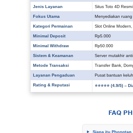
Jenis Layanan
Situs Toto 4D Resmi 
Fokus Utama
Menyediakan ruang 
Kategori Permainan
Slot Online Modern,
Minimal Deposit
Rp5.000
Minimal Withdraw
Rp50.000
Sistem & Keamanan
Server mutakhir anti
Metode Transaksi
Transfer Bank, Domp
Layanan Pengaduan
Pusat bantuan kelu
Rating & Reputasi
⭐⭐⭐⭐⭐ (4.9/5) – D
FAQ PH
Siapa itu Phongt