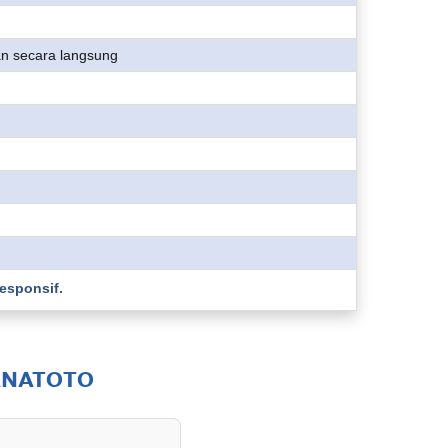
an secara langsung
esponsif.
RNATOTO