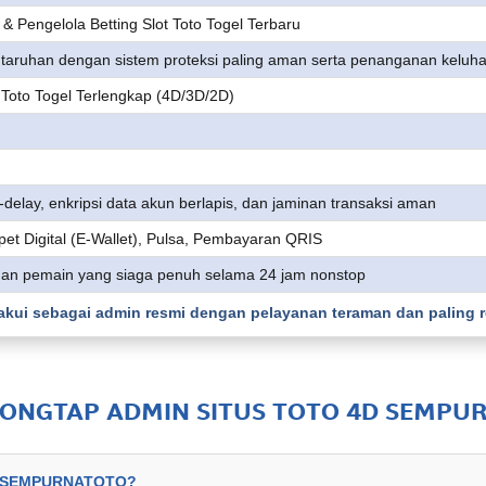
& Pengelola Betting Slot Toto Togel Terbaru
taruhan dengan sistem proteksi paling aman serta penanganan keluh
 Toto Togel Terlengkap (4D/3D/2D)
-delay, enkripsi data akun berlapis, dan jaminan transaksi aman
et Digital (E-Wallet), Pulsa, Pembayaran QRIS
han pemain yang siaga penuh selama 24 jam nonstop
iakui sebagai admin resmi dengan pelayanan teraman dan paling r
ONGTAP ADMIN SITUS TOTO 4D SEMPU
ap SEMPURNATOTO?