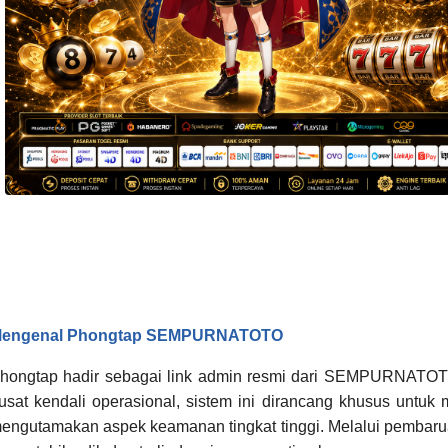
akun 
Anda.
engenal Phongtap SEMPURNATOTO
hongtap hadir sebagai link admin resmi dari SEMPURNATOTO,
usat kendali operasional, sistem ini dirancang khusus untuk
engutamakan aspek keamanan tingkat tinggi. Melalui pembaruan 