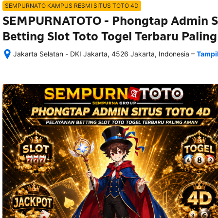
SEMPURNATO KAMPUS RESMI SITUS TOTO 4D
SEMPURNATOTO - Phongtap Admin Si
Betting Slot Toto Togel Terbaru Pali
–
Jakarta Selatan - DKI Jakarta, 4526 Jakarta, Indonesia
Tampi
Setelah 
memesan, 
semua 
rincian 
akomodasi 
termasuk 
nomor 
telepon 
dan 
alamat 
akan 
disertakan 
dalam 
konfirmasi 
pemesanan 
dan 