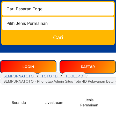
Cari
LOGIN
DAFTAR
SEMPURNATOTO
/
TOTO 4D
/
TOGEL 4D
/
SEMPURNATOTO - Phongtap Admin Situs Toto 4D Pelayanan Betting 
Jenis
Beranda
Livestream
Permainan