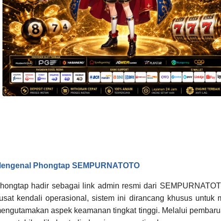
akun 
Anda.
engenal Phongtap SEMPURNATOTO
hongtap hadir sebagai link admin resmi dari SEMPURNATOTO,
usat kendali operasional, sistem ini dirancang khusus untuk
engutamakan aspek keamanan tingkat tinggi. Melalui pembaruan 