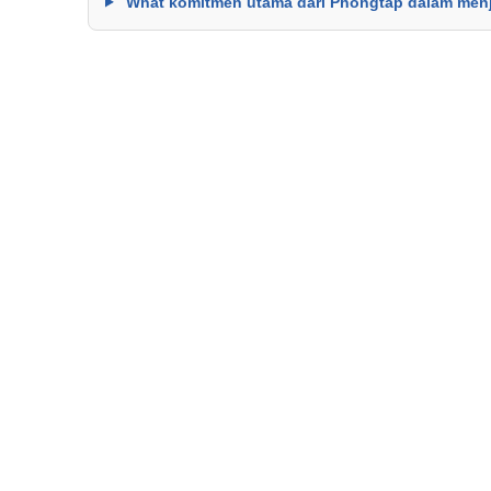
What komitmen utama dari Phongtap dalam men