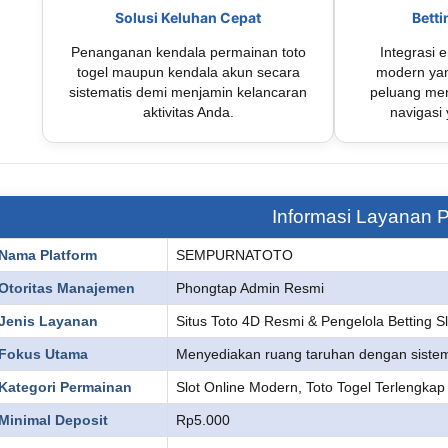
Solusi Keluhan Cepat
Betti
Penanganan kendala permainan toto
Integrasi 
togel maupun kendala akun secara
modern yan
sistematis demi menjamin kelancaran
peluang me
aktivitas Anda.
navigasi 
Informasi Layana
Nama Platform
SEMPURNATOTO
Otoritas Manajemen
Phongtap Admin Resmi
Jenis Layanan
Situs Toto 4D Resmi & Pengelola Betting Sl
Fokus Utama
Menyediakan ruang taruhan dengan sistem
Kategori Permainan
Slot Online Modern, Toto Togel Terlengka
Minimal Deposit
Rp5.000