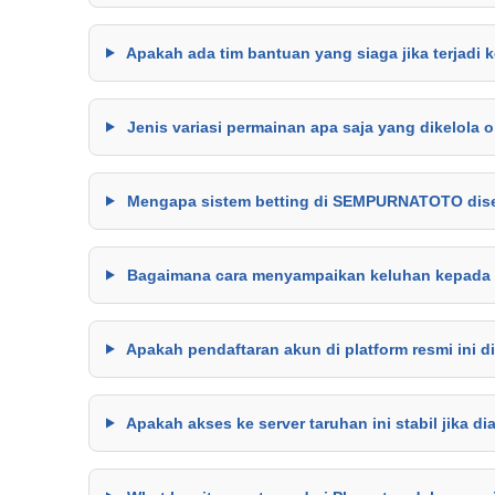
Apakah ada tim bantuan yang siaga jika terjadi 
Jenis variasi permainan apa saja yang dikelola 
Mengapa sistem betting di SEMPURNATOTO dise
Bagaimana cara menyampaikan keluhan kepada
Apakah pendaftaran akun di platform resmi ini 
Apakah akses ke server taruhan ini stabil jika di