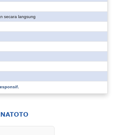
an secara langsung
esponsif.
RNATOTO