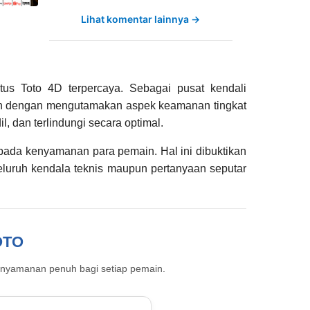
Lihat komentar lainnya →
us Toto 4D terpercaya. Sebagai pusat kendali
odern dengan mengutamakan aspek keamanan tingkat
l, dan terlindungi secara optimal.
pada kenyamanan para pemain. Hal ini dibuktikan
luruh kendala teknis maupun pertanyaan seputar
OTO
enyamanan penuh bagi setiap pemain.