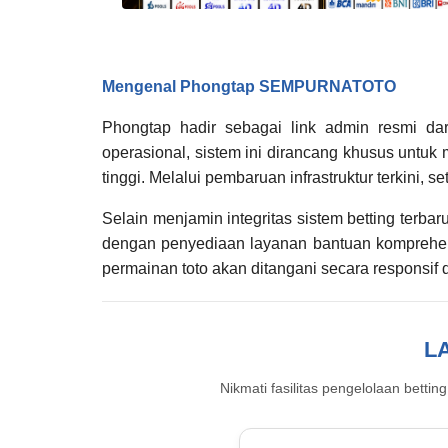
Mengenal Phongtap SEMPURNATOTO
Phongtap hadir sebagai link admin resmi d
operasional, sistem ini dirancang khusus untu
tinggi. Melalui pembaruan infrastruktur terkini, 
Selain menjamin integritas sistem betting te
dengan penyediaan layanan bantuan komprehens
permainan toto akan ditangani secara responsif 
L
Nikmati fasilitas pengelolaan bet