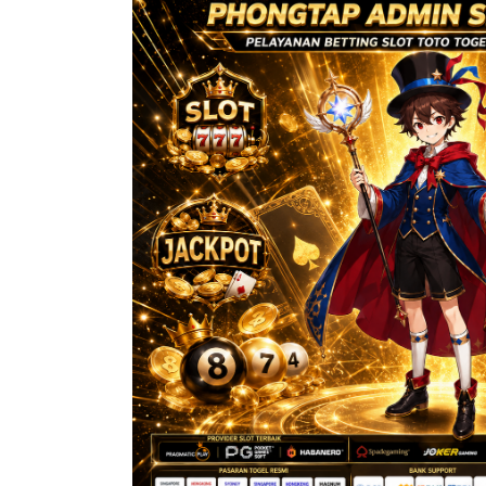
rincian 
akomodasi 
termasuk 
nomor 
telepon 
dan 
alamat 
akan 
disertakan 
dalam 
konfirmasi 
pemesanan 
dan 
akun 
Anda.