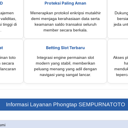
4D
Proteksi Paling Aman
najemen
Menerapkan protokol enkripsi mutakhir
Dukung
aliditas,
demi menjaga kerahasiaan data serta
bersi
 tinggi di
keamanan saldo transaksi seluruh
jeda un
.
member secara berkala.
at
Betting Slot Terbaru
nan toto
Integrasi engine permainan slot
Akses p
 secara
modern yang stabil, memberikan
ha
elancaran
peluang menang yang adil dengan
menduk
navigasi yang sangat lancar.
teperc
Informasi Layanan Phongtap SEMPURNATOTO
smi