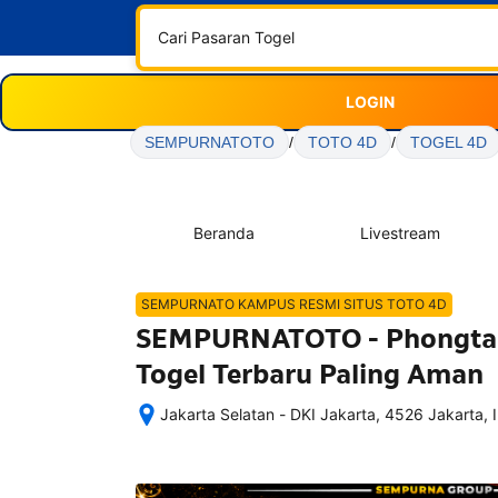
LOGIN
SEMPURNATOTO
/
TOTO 4D
/
TOGEL 4D
Beranda
Livestream
SEMPURNATO KAMPUS RESMI SITUS TOTO 4D
SEMPURNATOTO - Phongtap A
Togel Terbaru Paling Aman
Jakarta Selatan - DKI Jakarta, 4526 Jakarta, 
Setelah 
memesan, 
semua 