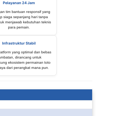
Pelayanan 24 Jam
an tim bantuan responsif yang
ap siaga sepanjang hari tanpa
tuk menjawab kebutuhan teknis
para pemain.
Infrastruktur Stabil
latform yang optimal dan bebas
mbatan, dirancang untuk
ung ekosistem permainan toto
aya dari perangkat mana pun.