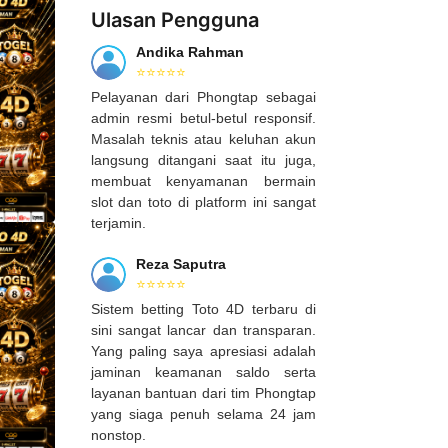
Ulasan Pengguna
Andika Rahman
⭐⭐⭐⭐⭐
Pelayanan dari Phongtap sebagai
admin resmi betul-betul responsif.
Masalah teknis atau keluhan akun
langsung ditangani saat itu juga,
membuat kenyamanan bermain
slot dan toto di platform ini sangat
terjamin.
Reza Saputra
⭐⭐⭐⭐⭐
Sistem betting Toto 4D terbaru di
sini sangat lancar dan transparan.
Yang paling saya apresiasi adalah
jaminan keamanan saldo serta
layanan bantuan dari tim Phongtap
yang siaga penuh selama 24 jam
nonstop.