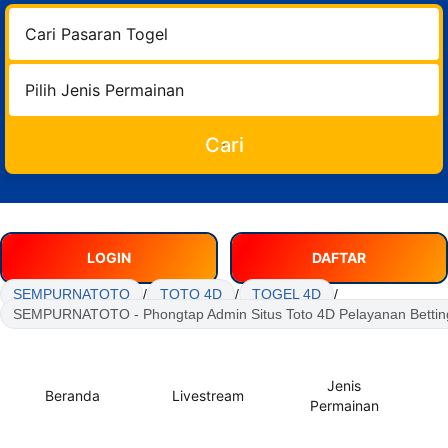
Cari
LOGIN
DAFTAR
SEMPURNATOTO
/
TOTO 4D
/
TOGEL 4D
/
SEMPURNATOTO - Phongtap Admin Situs Toto 4D Pelayanan Betting 
Jenis
Beranda
Livestream
Permainan