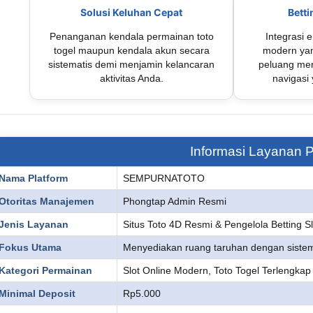
Solusi Keluhan Cepat
Betti
Penanganan kendala permainan toto
Integrasi 
togel maupun kendala akun secara
modern yan
sistematis demi menjamin kelancaran
peluang me
aktivitas Anda.
navigasi 
Informasi Layana
Nama Platform
SEMPURNATOTO
Otoritas Manajemen
Phongtap Admin Resmi
Jenis Layanan
Situs Toto 4D Resmi & Pengelola Betting Sl
Fokus Utama
Menyediakan ruang taruhan dengan sistem
Kategori Permainan
Slot Online Modern, Toto Togel Terlengka
Minimal Deposit
Rp5.000