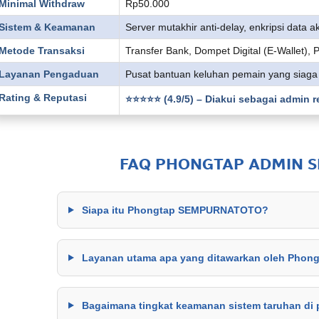
Minimal Withdraw
Rp50.000
Sistem & Keamanan
Server mutakhir anti-delay, enkripsi data 
Metode Transaksi
Transfer Bank, Dompet Digital (E-Wallet)
Layanan Pengaduan
Pusat bantuan keluhan pemain yang siaga
Rating & Reputasi
⭐⭐⭐⭐⭐ (4.9/5) – Diakui sebagai admin 
FAQ PHONGTAP ADMIN S
Siapa itu Phongtap SEMPURNATOTO?
Layanan utama apa yang ditawarkan oleh Phon
Bagaimana tingkat keamanan sistem taruhan di p