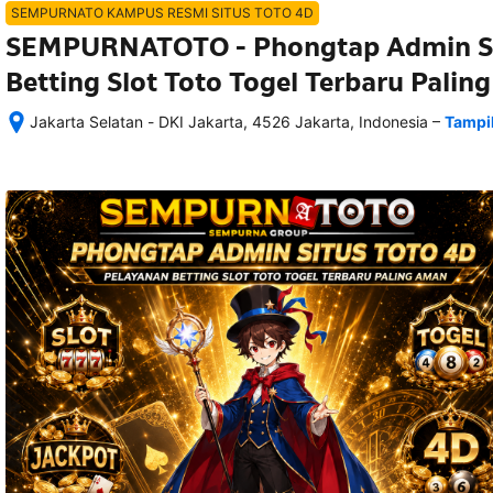
SEMPURNATO KAMPUS RESMI SITUS TOTO 4D
SEMPURNATOTO - Phongtap Admin Si
Betting Slot Toto Togel Terbaru Pali
–
Jakarta Selatan - DKI Jakarta, 4526 Jakarta, Indonesia
Tampi
Setelah 
memesan, 
semua 
rincian 
akomodasi 
termasuk 
nomor 
telepon 
dan 
alamat 
akan 
disertakan 
dalam 
konfirmasi 
pemesanan 
dan 