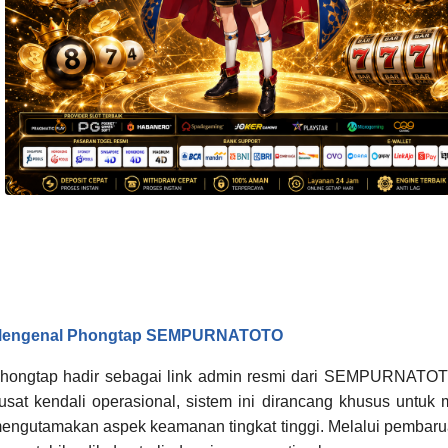
akun 
Anda.
engenal Phongtap SEMPURNATOTO
hongtap hadir sebagai link admin resmi dari SEMPURNATOTO,
usat kendali operasional, sistem ini dirancang khusus untuk
engutamakan aspek keamanan tingkat tinggi. Melalui pembaruan 