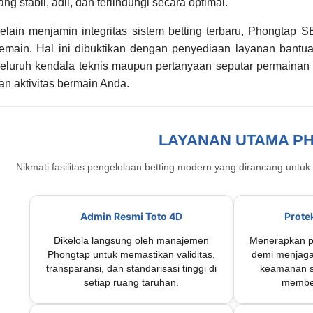
ang stabil, adil, dan terlindungi secara optimal.
elain menjamin integritas sistem betting terbaru, Phongt
emain. Hal ini dibuktikan dengan penyediaan layanan bantu
eluruh kendala teknis maupun pertanyaan seputar permainan t
an aktivitas bermain Anda.
LAYANAN UTAMA P
Nikmati fasilitas pengelolaan betting modern yang dirancang un
Admin Resmi Toto 4D
Prote
Dikelola langsung oleh manajemen
Menerapkan pr
Phongtap untuk memastikan validitas,
demi menjaga
transparansi, dan standarisasi tinggi di
keamanan sa
setiap ruang taruhan.
member