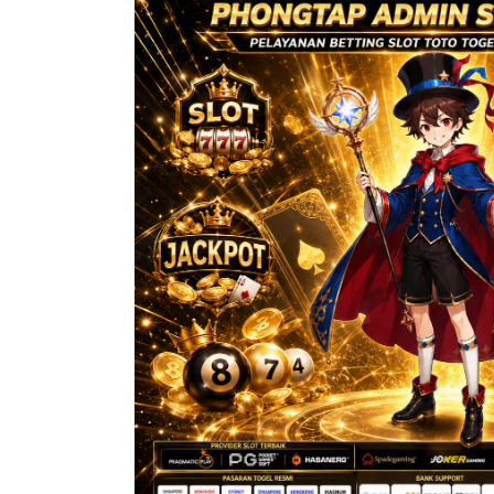
rincian 
akomodasi 
termasuk 
nomor 
telepon 
dan 
alamat 
akan 
disertakan 
dalam 
konfirmasi 
pemesanan 
dan 
akun 
Anda.