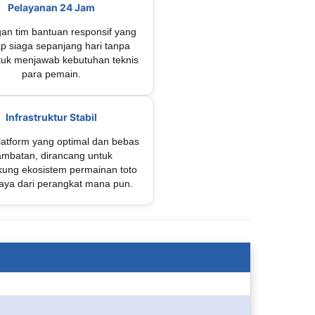
Pelayanan 24 Jam
an tim bantuan responsif yang
ap siaga sepanjang hari tanpa
tuk menjawab kebutuhan teknis
para pemain.
Infrastruktur Stabil
latform yang optimal dan bebas
mbatan, dirancang untuk
ung ekosistem permainan toto
aya dari perangkat mana pun.