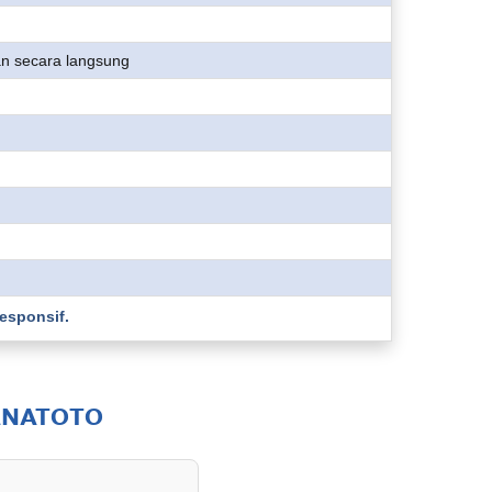
an secara langsung
esponsif.
RNATOTO