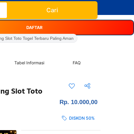
Cari
DAFTAR
 Slot Toto Togel Terbaru Paling Aman
Tabel Informasi
FAQ
ng Slot Toto
Rp. 10.000,00
DISKON 50%