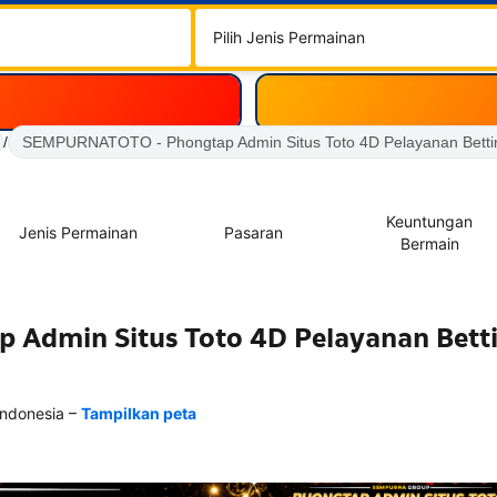
/
SEMPURNATOTO - Phongtap Admin Situs Toto 4D Pelayanan Betting
Keuntungan
Jenis Permainan
Pasaran
Bermain
dmin Situs Toto 4D Pelayanan Betti
–
Indonesia
Tampilkan peta